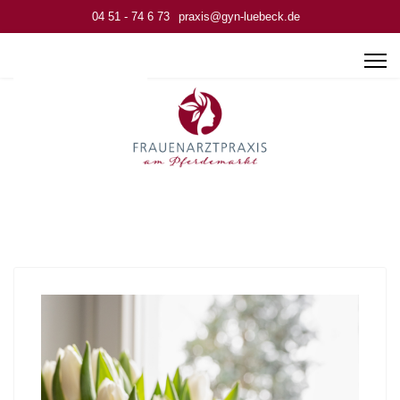
04 51 - 74 6 73
praxis@gyn-luebeck.de